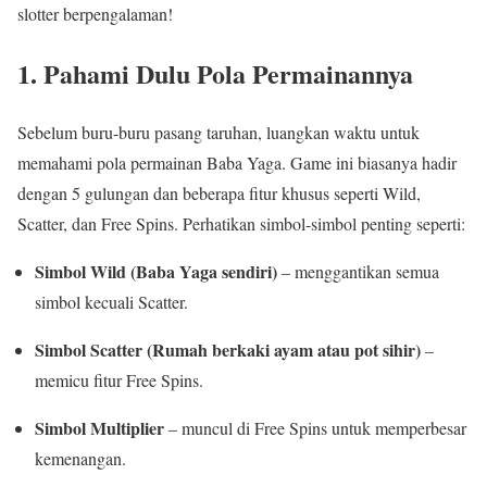
slotter berpengalaman!
1. Pahami Dulu Pola Permainannya
Sebelum buru-buru pasang taruhan, luangkan waktu untuk
memahami pola permainan Baba Yaga. Game ini biasanya hadir
dengan 5 gulungan dan beberapa fitur khusus seperti Wild,
Scatter, dan Free Spins. Perhatikan simbol-simbol penting seperti:
Simbol Wild (Baba Yaga sendiri)
– menggantikan semua
simbol kecuali Scatter.
Simbol Scatter (Rumah berkaki ayam atau pot sihir)
–
memicu fitur Free Spins.
Simbol Multiplier
– muncul di Free Spins untuk memperbesar
kemenangan.