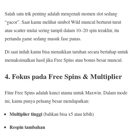
Salah satu trik penting adalah mengenali momen slot sedang
“gacor”. Saat kamu melihat simbol Wild muncul berturut-turut
atau scatter mulai sering tampil dalam 10–20 spin terakhir, itu
pertanda game sedang masuk fase panas.
Di saat inilah kamu bisa menaikkan taruhan secara bertahap untuk
memaksimalkan hasil jika Free Spins atau bonus besar muncul.
4. Fokus pada Free Spins & Multiplier
Fitur Free Spins adalah kunci utama untuk Maxwin. Dalam mode
ini, kamu punya peluang besar mendapatkan:
Multiplier tinggi
(bahkan bisa x5 atau lebih)
Respin tambahan